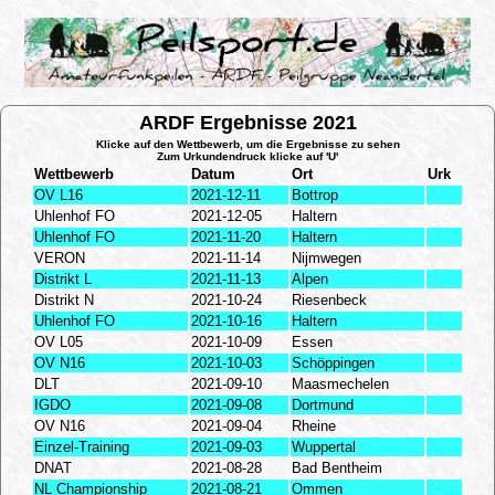
ARDF Ergebnisse 2021
Klicke auf den Wettbewerb, um die Ergebnisse zu sehen
Zum Urkundendruck klicke auf 'U'
Wettbewerb
Datum
Ort
Urk
OV L16
2021-12-11
Bottrop
Uhlenhof FO
2021-12-05
Haltern
Uhlenhof FO
2021-11-20
Haltern
VERON
2021-11-14
Nijmwegen
Distrikt L
2021-11-13
Alpen
Distrikt N
2021-10-24
Riesenbeck
Uhlenhof FO
2021-10-16
Haltern
OV L05
2021-10-09
Essen
OV N16
2021-10-03
Schöppingen
DLT
2021-09-10
Maasmechelen
IGDO
2021-09-08
Dortmund
OV N16
2021-09-04
Rheine
Einzel-Training
2021-09-03
Wuppertal
DNAT
2021-08-28
Bad Bentheim
NL Championship
2021-08-21
Ommen