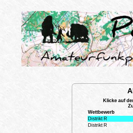
A
Klicke auf d
Zu
Wettbewerb
Distrikt R
Distrikt R