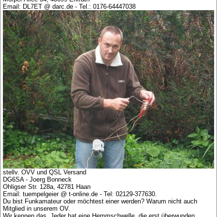
Email: DL7ET @ darc.de - Tel.: 0176-64447038
stellv. OVV und QSL Versand
DG6SA - Joerg Bonneck
Ohligser Str. 128a, 42781 Haan
Email: tuempelgeier @ t-online.de - Tel: 02129-377630.
Du bist Funkamateur oder möchtest einer werden? Warum nicht auch
Mitglied in unserem OV.
Wir kennen das. Jeder hat eine Hemmschwelle, die erst überwunden