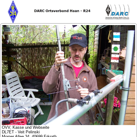
OVV, Kasse und Webseite
DL7ET - Veit Pelinski
Morper Allee 34, 40699 Erkrath