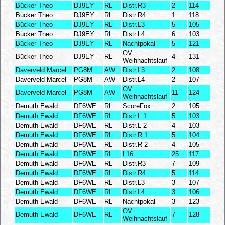
Bücker Theo
DJ9EY
RL
Distr.R3
2
114
Bücker Theo
DJ9EY
RL
Distr.R4
1
118
Bücker Theo
DJ9EY
RL
Distr.L3
5
105
Bücker Theo
DJ9EY
RL
Distr.L4
6
103
Bücker Theo
DJ9EY
RL
Nachtpokal
5
121
OV
Bücker Theo
DJ9EY
RL
4
131
Weihnachtslauf
Daverveld Marcel
PG8M
AW
Distr.L3
2
108
Daverveld Marcel
PG8M
AW
Distr.L4
2
107
OV
Daverveld Marcel
PG8M
AW
11
124
Weihnachtslauf
Demuth Ewald
DF6WE
RL
ScoreFox
2
105
Demuth Ewald
DF6WE
RL
Distr.L 1
5
103
Demuth Ewald
DF6WE
RL
Distr.L 2
4
103
Demuth Ewald
DF6WE
RL
Distr.R 1
5
104
Demuth Ewald
DF6WE
RL
Distr.R 2
4
105
Demuth Ewald
DF6WE
RL
L16
25
117
Demuth Ewald
DF6WE
RL
Distr.R3
7
109
Demuth Ewald
DF6WE
RL
Distr.R4
5
114
Demuth Ewald
DF6WE
RL
Distr.L3
3
107
Demuth Ewald
DF6WE
RL
Distr.L4
3
106
Demuth Ewald
DF6WE
RL
Nachtpokal
3
123
OV
Demuth Ewald
DF6WE
RL
7
128
Weihnachtslauf