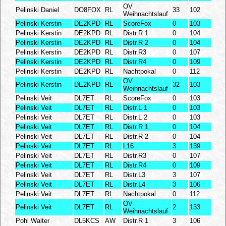
OV
Pelinski Daniel
DO8FOX
RL
33
102
Weihnachtslauf
Pelinski Kerstin
DE2KPD
RL
ScoreFox
0
103
Pelinski Kerstin
DE2KPD
RL
Distr.R 1
0
104
Pelinski Kerstin
DE2KPD
RL
Distr.R 2
0
104
Pelinski Kerstin
DE2KPD
RL
Distr.R3
0
107
Pelinski Kerstin
DE2KPD
RL
Distr.R4
0
109
Pelinski Kerstin
DE2KPD
RL
Nachtpokal
0
112
OV
Pelinski Kerstin
DE2KPD
RL
32
103
Weihnachtslauf
Pelinski Veit
DL7ET
RL
ScoreFox
0
103
Pelinski Veit
DL7ET
RL
Distr.L 1
0
103
Pelinski Veit
DL7ET
RL
Distr.L 2
0
103
Pelinski Veit
DL7ET
RL
Distr.R 1
0
104
Pelinski Veit
DL7ET
RL
Distr.R 2
0
104
Pelinski Veit
DL7ET
RL
L16
3
139
Pelinski Veit
DL7ET
RL
Distr.R3
0
107
Pelinski Veit
DL7ET
RL
Distr.R4
0
109
Pelinski Veit
DL7ET
RL
Distr.L3
3
107
Pelinski Veit
DL7ET
RL
Distr.L4
3
106
Pelinski Veit
DL7ET
RL
Nachtpokal
0
112
OV
Pelinski Veit
DL7ET
RL
2
133
Weihnachtslauf
Pohl Walter
DL5KCS
AW
Distr.R 1
3
106