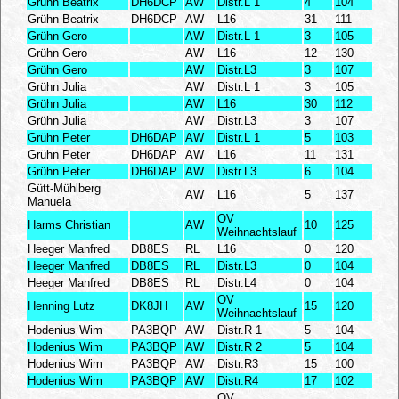
Grühn Beatrix
DH6DCP
AW
Distr.L 1
4
104
Grühn Beatrix
DH6DCP
AW
L16
31
111
Grühn Gero
AW
Distr.L 1
3
105
Grühn Gero
AW
L16
12
130
Grühn Gero
AW
Distr.L3
3
107
Grühn Julia
AW
Distr.L 1
3
105
Grühn Julia
AW
L16
30
112
Grühn Julia
AW
Distr.L3
3
107
Grühn Peter
DH6DAP
AW
Distr.L 1
5
103
Grühn Peter
DH6DAP
AW
L16
11
131
Grühn Peter
DH6DAP
AW
Distr.L3
6
104
Gütt-Mühlberg
AW
L16
5
137
Manuela
OV
Harms Christian
AW
10
125
Weihnachtslauf
Heeger Manfred
DB8ES
RL
L16
0
120
Heeger Manfred
DB8ES
RL
Distr.L3
0
104
Heeger Manfred
DB8ES
RL
Distr.L4
0
104
OV
Henning Lutz
DK8JH
AW
15
120
Weihnachtslauf
Hodenius Wim
PA3BQP
AW
Distr.R 1
5
104
Hodenius Wim
PA3BQP
AW
Distr.R 2
5
104
Hodenius Wim
PA3BQP
AW
Distr.R3
15
100
Hodenius Wim
PA3BQP
AW
Distr.R4
17
102
OV