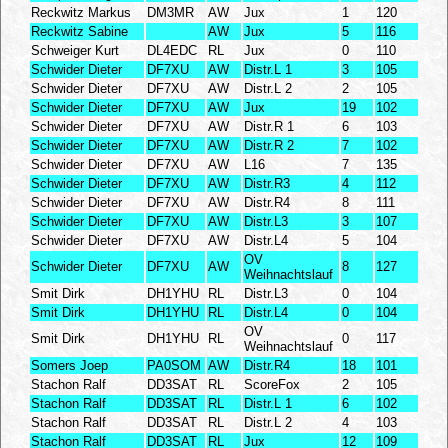
Reckwitz Markus
DM3MR
AW
Jux
1
120
Reckwitz Sabine
AW
Jux
5
116
Schweiger Kurt
DL4EDC
RL
Jux
0
110
Schwider Dieter
DF7XU
AW
Distr.L 1
3
105
Schwider Dieter
DF7XU
AW
Distr.L 2
2
105
Schwider Dieter
DF7XU
AW
Jux
19
102
Schwider Dieter
DF7XU
AW
Distr.R 1
6
103
Schwider Dieter
DF7XU
AW
Distr.R 2
7
102
Schwider Dieter
DF7XU
AW
L16
7
135
Schwider Dieter
DF7XU
AW
Distr.R3
4
112
Schwider Dieter
DF7XU
AW
Distr.R4
8
111
Schwider Dieter
DF7XU
AW
Distr.L3
3
107
Schwider Dieter
DF7XU
AW
Distr.L4
5
104
OV
Schwider Dieter
DF7XU
AW
8
127
Weihnachtslauf
Smit Dirk
DH1YHU
RL
Distr.L3
0
104
Smit Dirk
DH1YHU
RL
Distr.L4
0
104
OV
Smit Dirk
DH1YHU
RL
0
117
Weihnachtslauf
Somers Joep
PA0SOM
AW
Distr.R4
18
101
Stachon Ralf
DD3SAT
RL
ScoreFox
2
105
Stachon Ralf
DD3SAT
RL
Distr.L 1
6
102
Stachon Ralf
DD3SAT
RL
Distr.L 2
4
103
Stachon Ralf
DD3SAT
RL
Jux
12
109