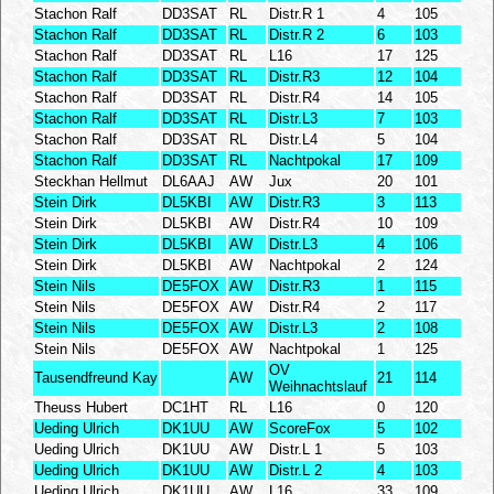
Stachon Ralf
DD3SAT
RL
Distr.R 1
4
105
Stachon Ralf
DD3SAT
RL
Distr.R 2
6
103
Stachon Ralf
DD3SAT
RL
L16
17
125
Stachon Ralf
DD3SAT
RL
Distr.R3
12
104
Stachon Ralf
DD3SAT
RL
Distr.R4
14
105
Stachon Ralf
DD3SAT
RL
Distr.L3
7
103
Stachon Ralf
DD3SAT
RL
Distr.L4
5
104
Stachon Ralf
DD3SAT
RL
Nachtpokal
17
109
Steckhan Hellmut
DL6AAJ
AW
Jux
20
101
Stein Dirk
DL5KBI
AW
Distr.R3
3
113
Stein Dirk
DL5KBI
AW
Distr.R4
10
109
Stein Dirk
DL5KBI
AW
Distr.L3
4
106
Stein Dirk
DL5KBI
AW
Nachtpokal
2
124
Stein Nils
DE5FOX
AW
Distr.R3
1
115
Stein Nils
DE5FOX
AW
Distr.R4
2
117
Stein Nils
DE5FOX
AW
Distr.L3
2
108
Stein Nils
DE5FOX
AW
Nachtpokal
1
125
OV
Tausendfreund Kay
AW
21
114
Weihnachtslauf
Theuss Hubert
DC1HT
RL
L16
0
120
Ueding Ulrich
DK1UU
AW
ScoreFox
5
102
Ueding Ulrich
DK1UU
AW
Distr.L 1
5
103
Ueding Ulrich
DK1UU
AW
Distr.L 2
4
103
Ueding Ulrich
DK1UU
AW
L16
33
109