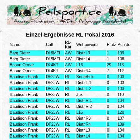
Einzel-Ergebnisse RL Pokal 2016
RL-
Name
Call
Wettbewerb
Platz
Punkte
Kat
Barg Dieter
DL9MFI
AW
Distr.L3
1
109
Barg Dieter
DL9MFI
AW
Distr.L4
1
108
Basan Otmar
DL4KT
AW
L16
29
113
Basan Otmar
DL4KT
AW
Distr.R4
7
112
Baudisch Frank
DF2JW
RL
ScoreFox
0
103
Baudisch Frank
DF2JW
RL
Distr.L 1
0
103
Baudisch Frank
DF2JW
RL
Distr.L 2
0
103
Baudisch Frank
DF2JW
RL
Jux
0
110
Baudisch Frank
DF2JW
RL
Distr.R 1
0
104
Baudisch Frank
DF2JW
RL
Distr.R 2
0
104
Baudisch Frank
DF2JW
RL
L16
0
120
Baudisch Frank
DF2JW
RL
Distr.R3
0
107
Baudisch Frank
DF2JW
RL
Distr.R4
0
109
Baudisch Frank
DF2JW
RL
Distr.L3
0
104
Baudisch Frank
DF2JW
RL
Distr.L4
0
104